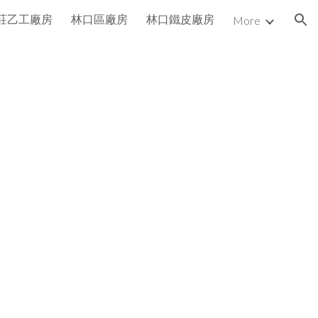
莊乙工廠房
林口區廠房
林口鐵皮廠房
More
ion