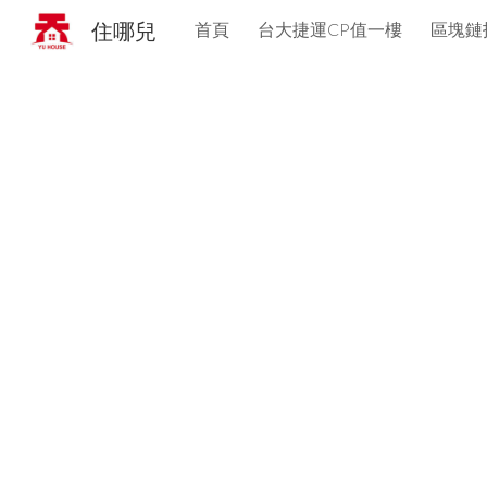
住哪兒
首頁
台大捷運CP值一樓
區塊鏈
Sk