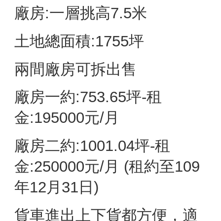
廠房:一層挑高7.5米
⼟地總⾯積:1755坪 
兩間廠房可拆出售
廠房一約:753.65坪-租
⾦:195000元/⽉ 
廠房二約:1001.04坪-租
⾦:250000元/⽉ (租約⾄109
年12⽉31⽇) 
貨⾞進出上下貨都⽅便，適