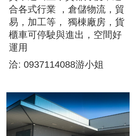
合各式⾏業 ，倉儲物流，貿
易，加⼯等， 獨棟廠房，貨
櫃⾞可停駛與進出，空間好
運⽤
洽: 0937114088游小姐