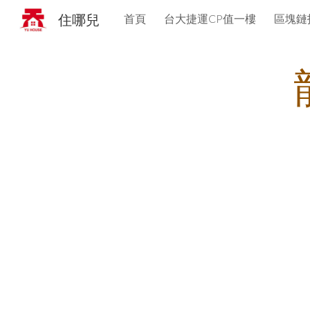
住哪兒
首頁
台大捷運CP值一樓
區塊鏈
Sk