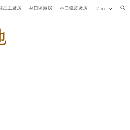
莊乙工廠房
林口區廠房
林口鐵皮廠房
More
ion
地