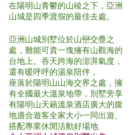
在陽明山青鬱的山稜之下，亞洲
山城是四季渡假的最佳去處。
亞洲山城別墅位於山巒交疊之
處，難能可貴一塊擁有山觀海的
台地上。吞天跨海的澎湃氣度，
還有暖呼呼的湯泉陪伴，
座落於陽明山山海交界之處，擁
有全國最大溫泉地帶，別墅旁享
有陽明山天籟溫泉酒店廣大的腹
地適合遊客全家大小一同出遊、
搭配專業休閒活動好場地