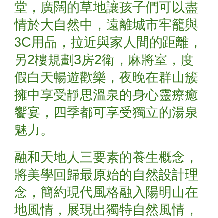
堂，廣闊的草地讓孩子們可以盡
情於大自然中，遠離城市牢籠與
3C用品，拉近與家人間的距離，
另2樓規劃3房2衛，麻將室，度
假白天暢遊歡樂，夜晚在群山簇
擁中享受靜思溫泉的身心靈療癒
饗宴，四季都可享受獨立的湯泉
魅力。
融和天地人三要素的養生概念，
將美學回歸最原始的自然設計理
念，簡約現代風格融入陽明山在
地風情，展現出獨特自然風情，