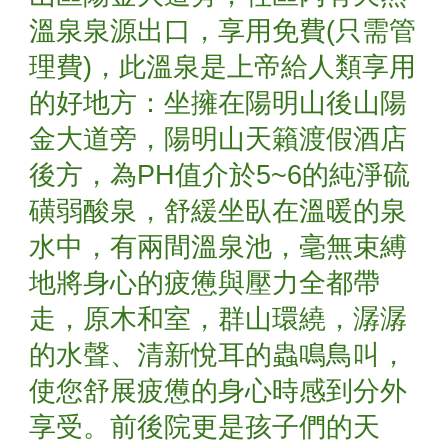
溫泉泉源出口，享用免費(只需管
理費)，
此溫泉是上帝給人類享用
的好地方：坐擁在陽明山後山陽
金大道旁，陽明山天籟渡假酒店
後方，為PH值介於5~6的純淨硫
磺弱酸泉，舒緩坐臥在溫暖的泉
水中，有兩間溫泉池，毫無束縛
地將身心的疲憊與壓力全都帶
走，原木和室，群山環繞，潺潺
的水聲、清新悅耳的蟲鳴鳥叫，
使您舒展疲憊的身心時感到分外
享受。前後院更是孩子們的天