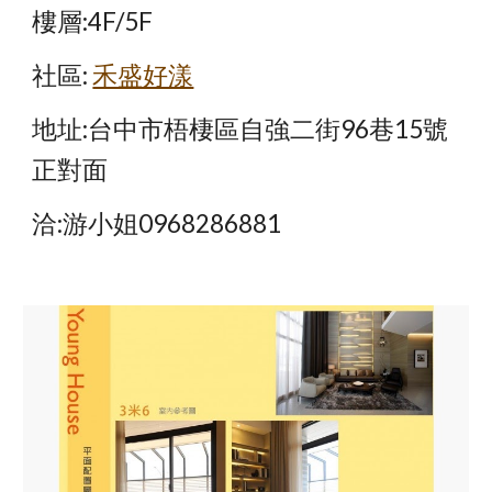
樓層:4F/5F
社區:
禾盛好漾
地址:台中市梧棲區自強二街96巷15號
正對面
洽:游小姐0968286881