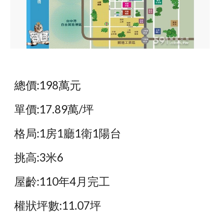
總價:198萬元
單價:17.89萬/坪
格局:1房1廳1衛1陽台
挑高:3米6
屋齡:110年4月完工
權狀坪數:11.07坪