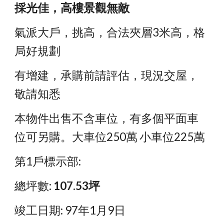
採光佳，高樓景觀無敵
氣派大戶，挑高，合法夾層3米高，格
局好規劃
有增建，承購前請評估，現況交屋，
敬請知悉
本物件出售不含車位，有多個平面車
位可另購。大車位250萬 小車位225萬
第1戶標示部:
總坪數: 
107.53坪
竣工日期: 97年1月9日