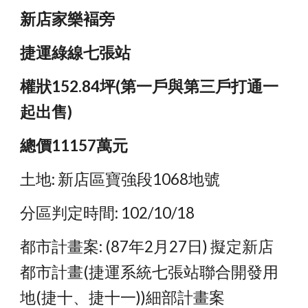
新店家樂褔旁
捷運綠線七張站
權狀152.84坪(第一戶與第三戶打通一
起出售)
總價11157萬元
土地: 新店區寶強段1068地號 
分區判定時間: 102/10/18 
都市計畫案: (87年2月27日) 擬定新店
都市計畫(捷運系統七張站聯合開發用
地(捷十、捷十一))細部計畫案