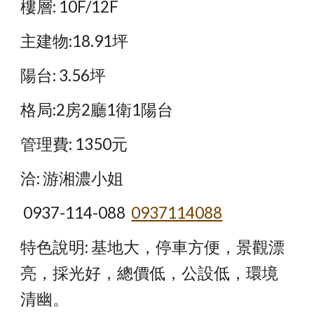
樓層: 10F/12F
主建物:18.91坪
陽台: 3.56坪
格局:2房2廳1衛1陽台
管理費: 1350元
洽: 游湘濃小姐
 0937-114-088  
0937114088
特色說明: 基地大，停車方便，景觀漂
亮，採光好，總價低，公設低，環境
清幽。