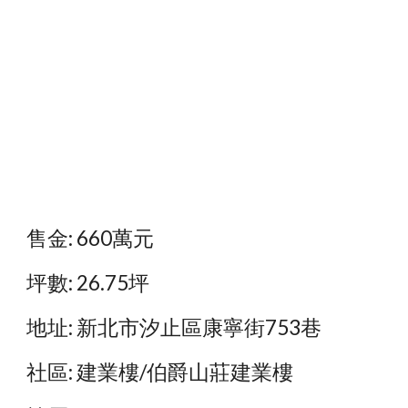
售金: 660萬元
坪數: 26.75坪
地址: 新北市汐止區康寧街753巷
社區: 建業樓/伯爵山莊建業樓