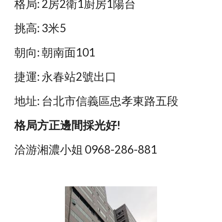
格局: 2房2衛1廚房1陽台
挑高: 3米5
朝向: 朝南面101
捷運: 永春站2號出口
地址: 台北市信義區忠孝東路五段
格局方正邊間採光好!
洽游湘濃小姐 0968-286-881