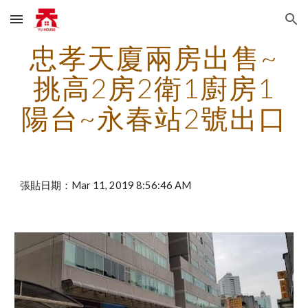
Skip to main content
Skip to navigation
忠孝天廈兩房出售~
挑高2房2衛1廚房1
陽台~永春站2號出口
張貼日期：Mar 11, 2019 8:56:46 AM