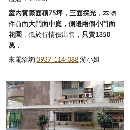
室內實際面積75坪，三面採光
，本物
件前面
大門面中庭，側邊兩個小門面
花園
，低於行情價出售，
只賣1350
萬
，
來電洽詢 
0937-114-088
 游小姐