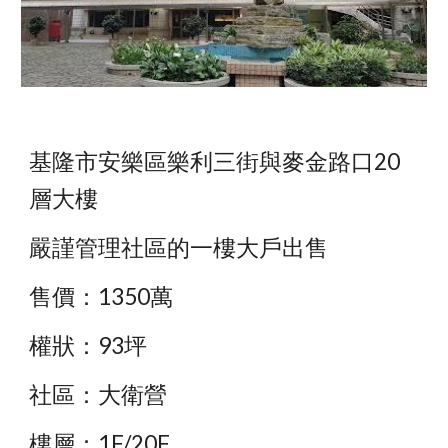
基隆市安樂區樂利三街與麥金路口20
層大樓
嚴謹管理社區的一樓大戶出售
售價：1350萬
權狀：93坪
社區：大衛營
樓層：1F/20F