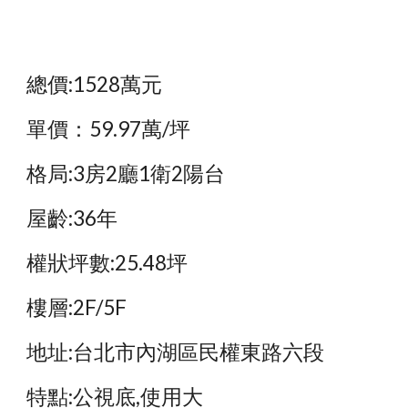
總價:1528萬元
單價：59.97萬/坪
格局:3房2廳1衛2陽台
屋齡:36年
權狀坪數:25.48坪
樓層:2F/5F
地址:台北市內湖區民權東路六段
特點:公視底,使用大