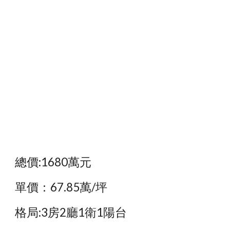
總價:1680萬元
單價：67.85萬/坪
格局:3房2廳1衛1陽台