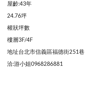
屋齡:43年
24.76坪
權狀坪數
樓層3F/4F
地址台北市信義區福德街251巷
洽:游小姐0968286881