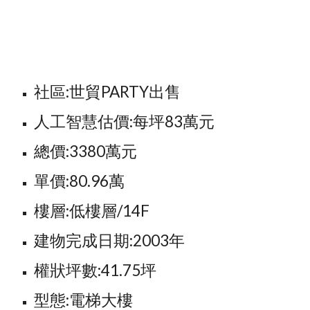
社區:世貿PARTY出售
人工智慧估價:每坪83萬元
總價:3380萬元
單價:80.96萬
樓層:低樓層/14F
建物完成日期:2003年
權狀坪數:41.75坪
型態:電梯大樓