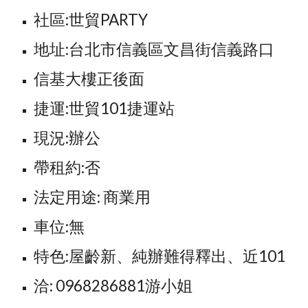
社區:世貿PARTY
地址:台北市信義區文昌街信義路口
信基大樓正後面
捷運:世貿101捷運站
現況:辦公
帶租約:否
法定用途: 商業用
車位:無
特色:屋齡新、純辦難得釋出、近101
洽: 0968286881游小姐