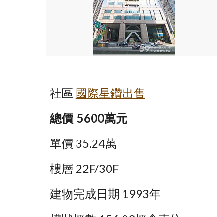
社區
國際星鑽出售
總價 
5600萬元
單價 35.24萬
樓層 22F/30F
建物完成日期 1993年