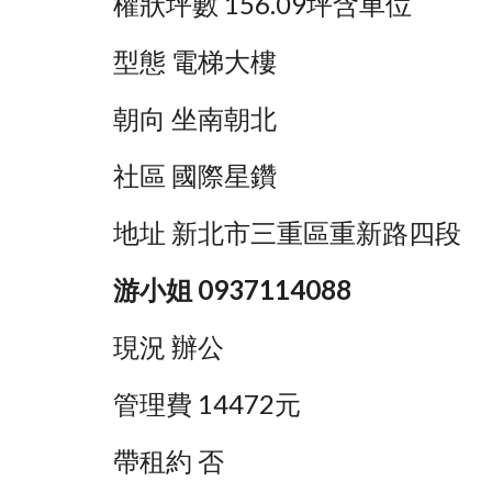
權狀坪數 156.09坪含車位
型態 電梯大樓
朝向 坐南朝北
社區 國際星鑽
地址 新北市三重區重新路四段
游小姐 0937114088
現況 辦公
管理費 14472元
帶租約 否