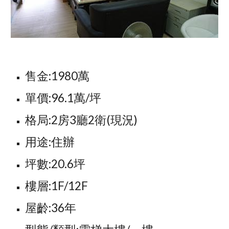
售金:1980萬
單價:96.1萬/坪
格局:2房3廳2衛(現況)
用途:住辦
坪數:20.6坪
樓層:1F/12F
屋齡:36年