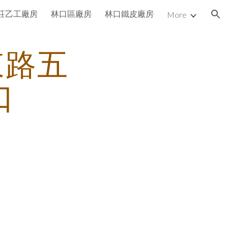
莊乙工廠房
林口區廠房
林口鐵皮廠房
More
ion
東路五
口