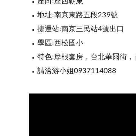
座向:座西朝東
地址:南京東路五段239號
捷運站:南京三民站4號出口
學區:西松國小
特色:摩根套房，台北華爾街
請洽游小姐0937114088