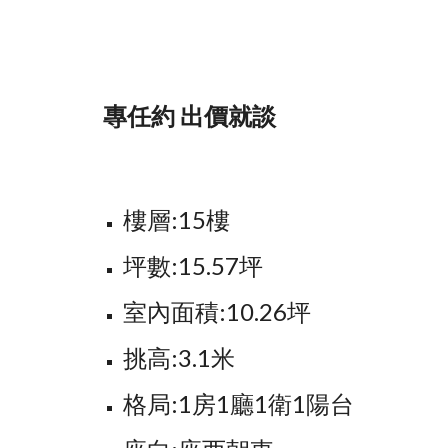
專任約 出價就談
樓層:15樓
坪數:15.57坪
室內面積:10.26坪
挑高:3.1米
格局:1房1廳1衛1陽台