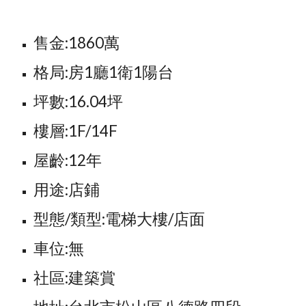
售金:1860萬
格局:房1廳1衛1陽台
坪數:16.04坪
樓層:1F/14F
屋齡:12年
用途:店鋪
型態/類型:電梯大樓/店面
車位:無
社區:建築賞