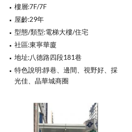
樓層:7F/7F
屋齡:29年
型態/類型:電梯大樓/住宅
社區:東寧華廈
地址:八德路四段181巷
特色說明:靜巷、邊間、視野好、採
光佳、晶華城商圈