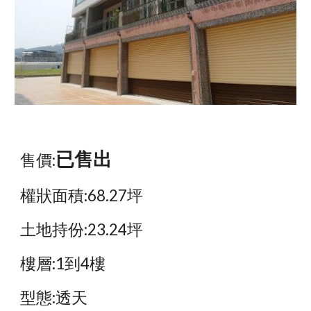
已售出
售價:
權狀面積:68.27坪
土地持份:23.24坪
樓層:1到4樓
型態:透天