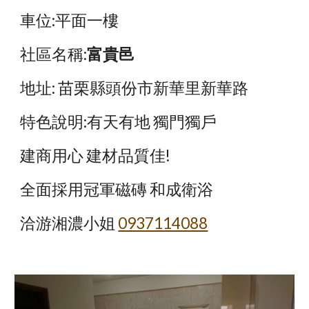
車位:平面一樓
社區名稱:
富貴邑
地址: 苗栗縣頭份市新華里新華路
特色說明:有天有地 獨門獨戶
建商用心 建材品質佳!
全面採用冠軍磁磚 和成衛浴
洽游湘濃小姐
0937114088