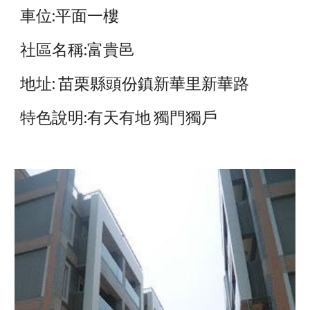
車位:平面一樓
社區名稱:富貴邑
地址: 苗栗縣頭份鎮新華里新華路
特色說明:有天有地 獨門獨戶