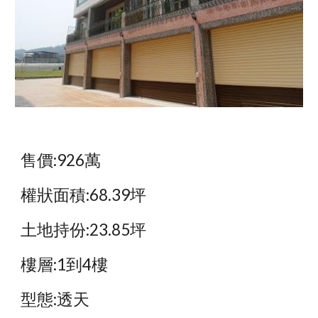
售價:926萬
權狀面積:68.39坪
土地持份:23.85坪
樓層:1到4樓
型態:透天