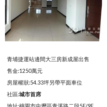
青埔捷運站邊間大三房新成屋出售
售金:1250萬元
房屋權狀:54.33坪另帶平面車位
社區:
城市首席
地址:桃園市中壢區青溪路二段5F/9F