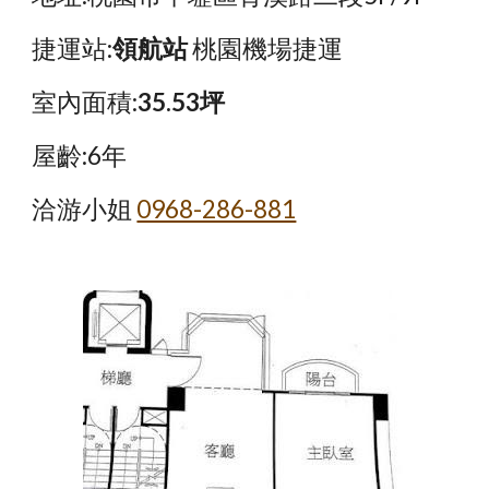
捷運站:
領航站
 桃園機場捷運
室內面積:
35.53坪
屋齡:6年
洽游小姐
0968-286-881