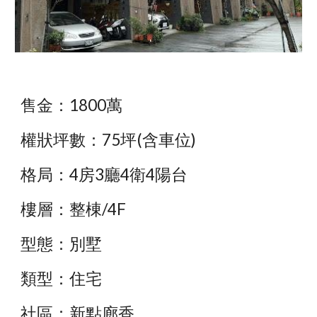
售金：1800萬
權狀坪數：75坪(含車位)
格局：4房3廳4衛4陽台
樓層：整棟/4F
型態：別墅
類型：住宅
社區：新點廊香