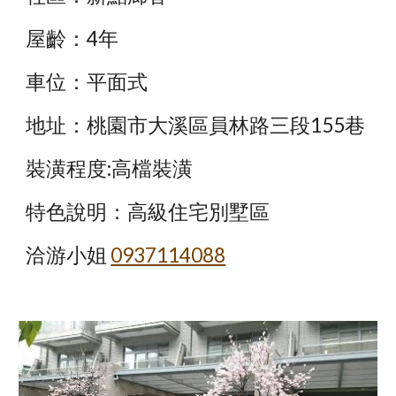
屋齡：4年
車位：平面式
地址：桃園市大溪區員林路三段155巷
裝潢程度:高檔裝潢
特色說明：高級住宅別墅區
洽游小姐
0937114088