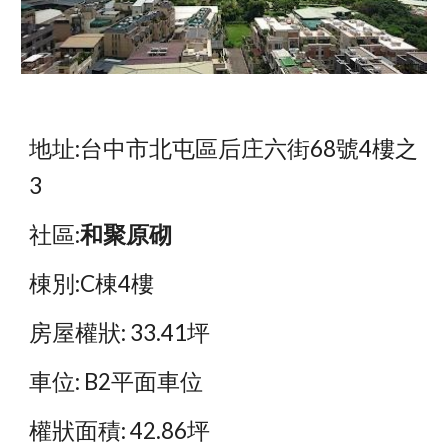
地址:台中市北屯區后庄六街68號4樓之
3
社區:
和聚原砌
棟別:C棟4樓
房屋權狀: 33.41坪
車位: B2平面車位
權狀面積: 42.86坪