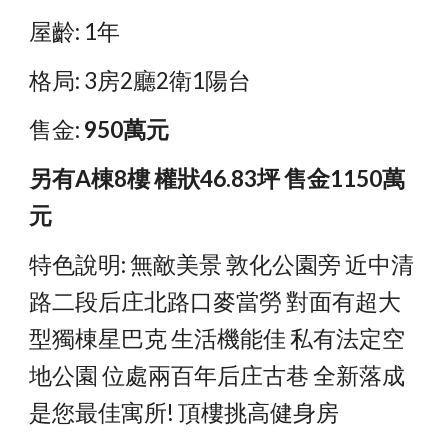
屋齡: 1年
格局: 3房2廳2衛1陽台
售金: 
950萬元
另有A棟8樓 權狀46.83坪 售金1150萬
元
特色說明: 無敵美景 敦化公園旁 近中清
路二段后庄北路口麥當勞 對面有超大
型獨棟星巴克 生活機能佳 私有法定空
地公園 位處兩百年后庄古巷 全新落成 
是您最佳寓所! 頂樓挑高健身房 