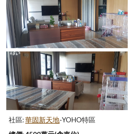
社區:
華固新天地
-YOHO特區