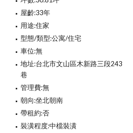
屋齡:33年
用途:住家
型態/類型:公寓/住宅
車位:無
地址:台北市文山區木新路三段243
巷
管理費:無
朝向:坐北朝南
帶租約:否
裝潢程度:中檔裝潢