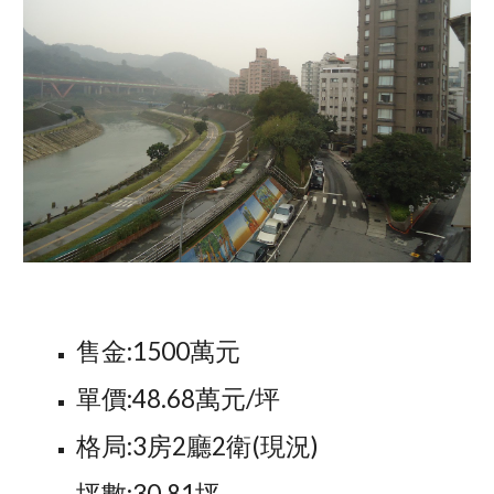
售金:1500萬元
單價:48.68萬元/坪
格局:3房2廳2衛(現況)
坪數:30.81坪