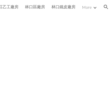
莊乙工廠房
林口區廠房
林口鐵皮廠房
More
ion