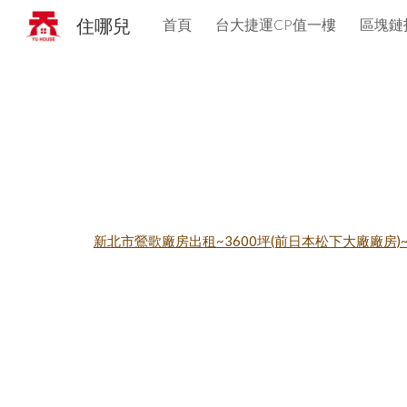
住哪兒
首頁
台大捷運CP值一樓
區塊鏈
Sk
新北市鶯歌廠房出租~3600坪(前日本松下大廠廠房)~