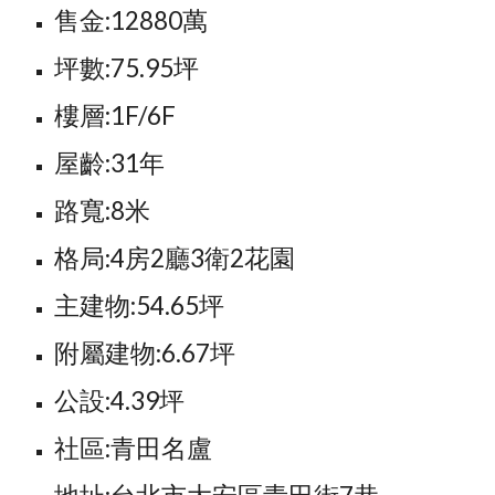
售金:12880萬
坪數:75.95坪
樓層:1F/6F
屋齡:31年
路寬:8米
格局:4房2廳3衛2花園
主建物:54.65坪
附屬建物:6.67坪
公設:4.39坪
社區:青田名盧