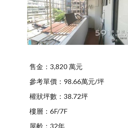
售金：3,820 萬元
參考單價：98.66萬元/坪 
權狀坪數：38.72坪
樓層：6F/7F
屋齡：32年