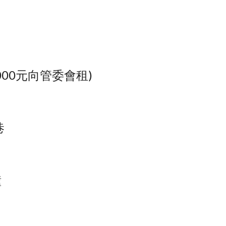
00元向管委會租)
巷
鐘