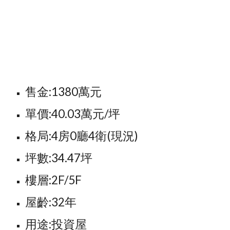
售金:1380萬元
單價:40.03萬元/坪
格局:4房0廳4衛(現況)
坪數:34.47坪
樓層:2F/5F
屋齡:32年
用途:投資屋