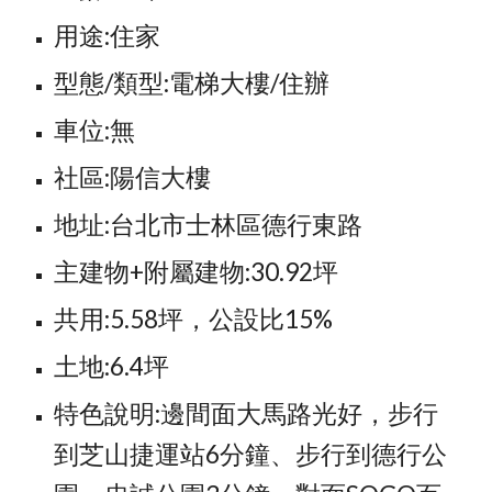
用途:住家
型態/類型:電梯大樓/住辦
車位:無
社區:陽信大樓
地址:台北市士林區德行東路
主建物+附屬建物:30.92坪
共用:5.58坪，公設比15%
土地:6.4坪
特色說明:邊間面大馬路光好，步行
到芝山捷運站6分鐘、步行到德行公