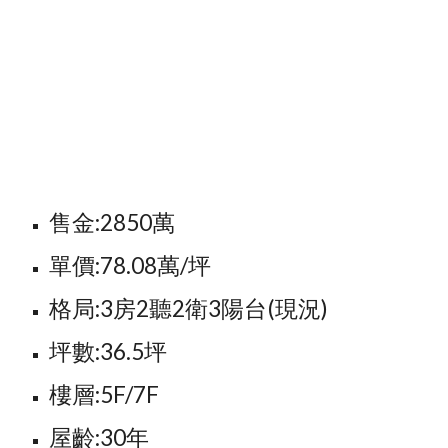
售金:2850萬
單價:78.08萬/坪
格局:3房2聽2衛3陽台(現況)
坪數:36.5坪
樓層:5F/7F
屋齡:30年