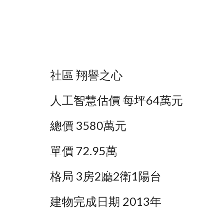
社區 翔譽之心
人工智慧估價 每坪64萬元
總價 3580萬元
單價 72.95萬
格局 3房2廳2衛1陽台
建物完成日期 2013年