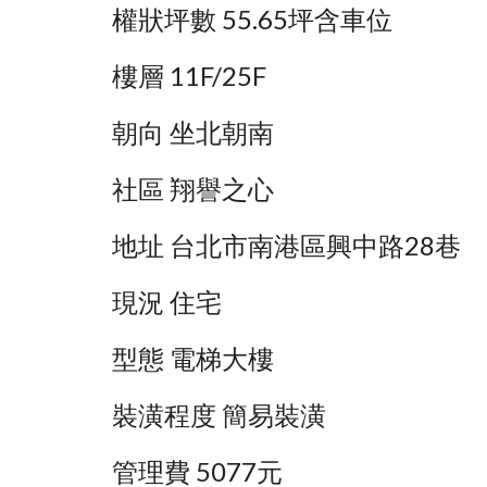
權狀坪數 55.65坪含車位
樓層 11F/25F
朝向 坐北朝南
社區 翔譽之心
地址 台北市南港區興中路28巷
現況 住宅
型態 電梯大樓
裝潢程度 簡易裝潢
管理費 5077元