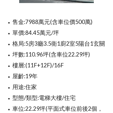
售金:7988萬元(含車位價500萬)
單價:84.45萬元/坪
格局:5房3廳3.5衛1廚2室5陽台1玄關
坪數:110.96坪(含車位22.29坪)
樓層:(11F+12F)/16F
屋齡:19年
用途:住家
型態/類型:電梯大樓/住宅
車位:22.29坪(平面式車位前後2個，