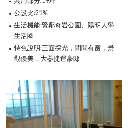
共用部分:19坪
公設比:21%
生活機能:緊鄰奇岩公園、陽明大學
生活圈
特色說明:三面採光，間間有窗，景
觀優美，大器捷運豪邸