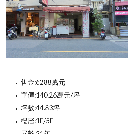
售金:6288萬元
單價:140.26萬元/坪
坪數:44.83坪
樓層:1F/5F
屋齡:31年