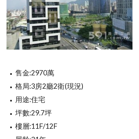
售金:2970萬
格局:3房2廳2衛(現況)
用途:住宅
坪數:29.7坪
樓層:11F/12F