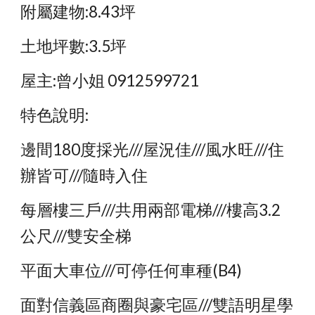
附屬建物:8.43坪
土地坪數:3.5坪
屋主:曾小姐 0912599721
特色說明:
邊間180度採光///屋況佳///風水旺///住
辦皆可///隨時入住
每層樓三戶///共用兩部電梯///樓高3.2
公尺///雙安全梯
平面大車位///可停任何車種(B4)
面對信義區商圈與豪宅區///雙語明星學