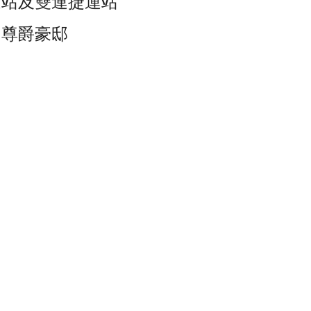
運站及雙連捷運站
，尊爵豪邸