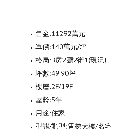
售金:11292萬元
單價:140萬元/坪
格局:3房2廳2衛1(現況)
坪數:49.90坪
樓層:2F/19F
屋齡:5年
用途:住家
型態/類型:電梯大樓/名宅