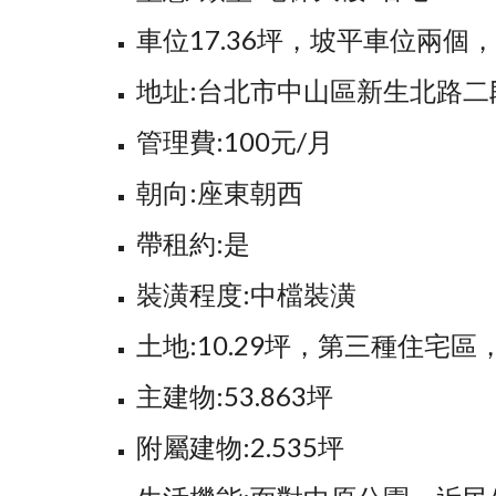
車位17.36坪，坡平車位兩個，B1-
地址:台北市中山區新生北路二
管理費:100元/月
朝向:座東朝西
帶租約:是
裝潢程度:中檔裝潢
土地:10.29坪，第三種住宅
主建物:53.863坪
附屬建物:2.535坪