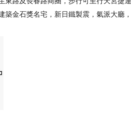
民生東路及長春路商圈，步行可至行天宮捷
區建築金石獎名宅，新日鐵製震，氣派大廳