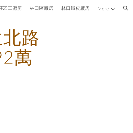
莊乙工廠房
林口區廠房
林口鐵皮廠房
More
ion
生北路
92萬