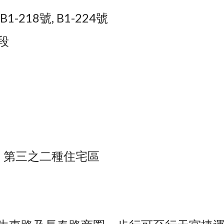
218號, B1-224號
段
區，第三之二種住宅區