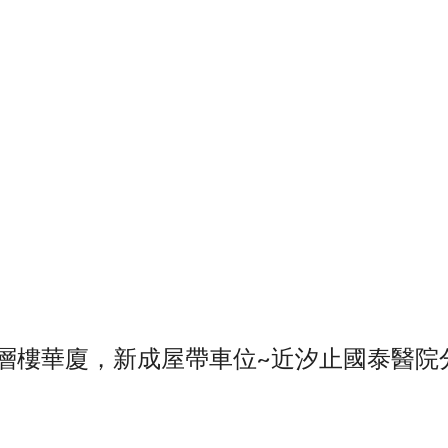
7層樓華廈，新成屋帶車位~近汐止國泰醫院