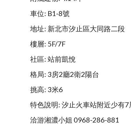
車位: B1-8號
地址: 新北市汐止區大同路二段
樓層: 5F/7F
社區: 站前凱悅
格局: 3房2廳2衛2陽台
挑高: 3米6
特色說明: 汐止火車站附近少有
洽游湘濃小姐 0968-286-881