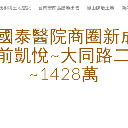
技術與土地登記
台南安南區建地出售
龜山陳厝土地
新
ip to main content
Skip to navigat
國泰醫院商圈新
前凱悅~大同路
~1428萬