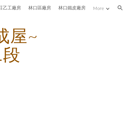
莊乙工廠房
林口區廠房
林口鐵皮廠房
More
ion
成屋~
二段