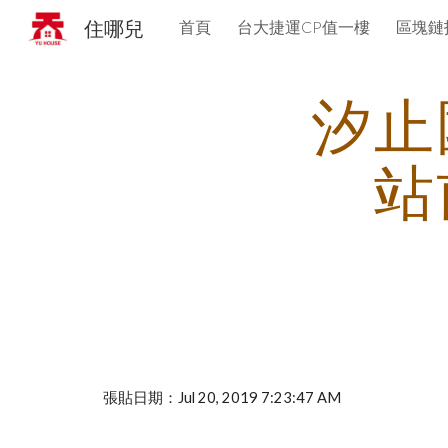
住哪兒
首頁
台大捷運CP值一樓
區塊鏈
Sk
汐止
站
張貼日期：Jul 20, 2019 7:23:47 AM