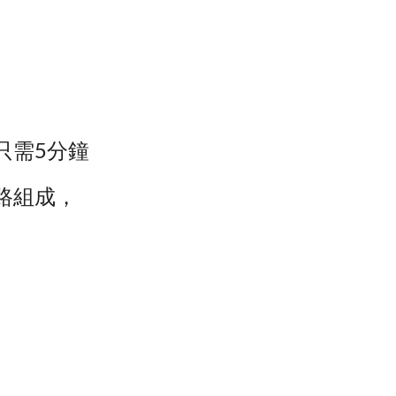
只需5分鐘
路組成，