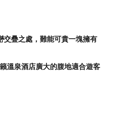
巒交疊之處，難能可貴一塊擁有
籟溫泉酒店廣大的腹地適合遊客