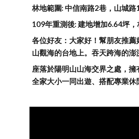
林地範圍: 中信南路2巷，山城路
109年重測後: 建地增加6.64坪
各位好友：大家好！幫朋友推薦
山觀海的台地上。吞天跨海的澎
座落於陽明山山海交界之處，擁
全家大小一同出遊、搭配專業休