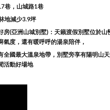
17巷，山城路1巷
，林地減少3.9坪
好房(亞洲山城別墅)：天籟渡假別墅位於山
湃氣度，還有暖呼呼的湯泉陪伴，
有全國最大溫泉地帶，別墅旁享有陽明山天
閒活動好場地