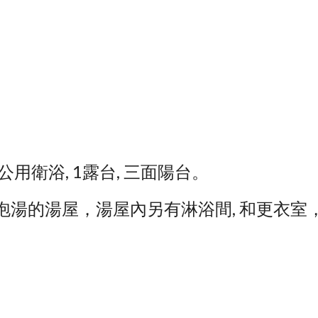
1公用衛浴, 1露台, 三面陽台。
泡湯的湯屋，湯屋內另有淋浴間, 和更衣室