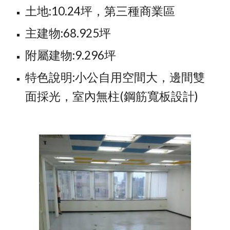
土地:10.24坪，第三種商業區
主建物:68.925坪
附屬建物:9.296坪
特色說明:小公自用空間大，邊間雙
面採光，室內無柱(鋼筋寬板設計)