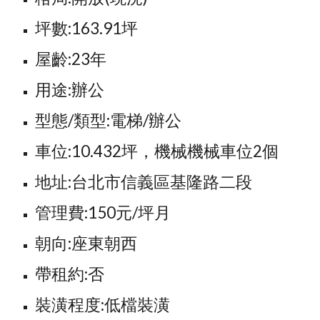
坪數:163.91坪
屋齡:23年
用途:辦公
型態/類型:電梯/辦公
車位:10.432坪，機械機械車位2個
地址:台北市信義區基隆路二段
管理費:150元/坪月
朝向:座東朝西
帶租約:否
裝潢程度:低檔裝潢