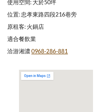
使用空間: 大於50坪
位置: 忠孝東路四段216巷旁
原租客: 火鍋店
適合餐飲業
洽游湘濃
0968-286-881