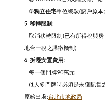
    ③
獨立住宅
單位總數(該戶原
5. 移轉限制:
    取消移轉限制(已有所得稅與房
地合一稅之課徵機制)
6. 拆遷安置費用:
    每一個門牌90萬元
    (1人多門牌時必須是未獲
原始出處:
台北市地政局