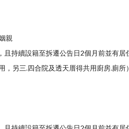
等姻親
以前設有戶籍，且持續設籍至拆遷公告日2個月前並有
用，另三.四合院及透天厝得共用廚房.廁所
以前設有戶籍，且持續設籍至拆遷公告日2個月前並有