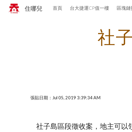
住哪兒
首頁
台大捷運CP值一樓
區塊鏈
Sk
社
張貼日期：Jul 05, 2019 3:39:34 AM
    社子島區段徵收案，地主可以