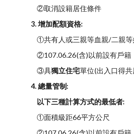
    ②取消設籍居住條件
3. 增加配額資格: 
    ①共有人或三親等血親/二親
    ②107.06.26(含)
    ③具
獨立住宅
單位(出入口得共
4. 總量管制: 
    以下三種計算方式的最低者:
    ①面積級距66平方公尺
    ②107.06.26(含)