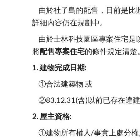
    由於社子島的配售，目前是比
詳細內容仍在規劃中。
    由於士林科技園區專案住宅是
將
配售專案住宅
的條件規定清楚
1. 建物完成日期: 
    ①合法建築物 或
    ②83.12.31(含)以前已存在違
2. 屋主資格: 
    ①建物所有權人/事實上處分權