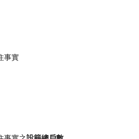
居住事實
）
居住事實之
設籍總戶數