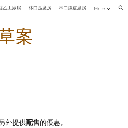
莊乙工廠房
林口區廠房
林口鐵皮廠房
More
ion
草案
另外提供
配售
的優惠。    