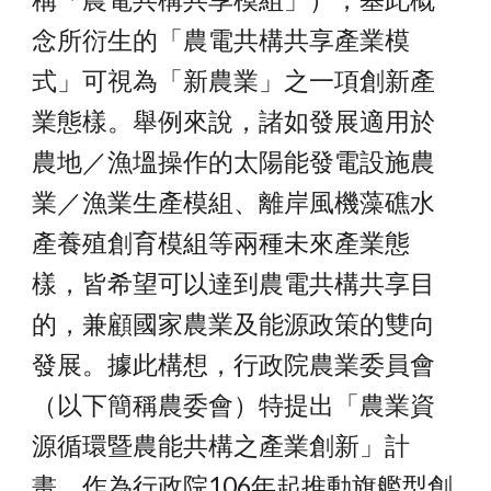
念所衍生的「農電共構共享產業模
式」可視為「新農業」之一項創新產
業態樣。舉例來說，諸如發展適用於
農地／漁塭操作的太陽能發電設施農
業／漁業生產模組、離岸風機藻礁水
產養殖創育模組等兩種未來產業態
樣，皆希望可以達到農電共構共享目
的，兼顧國家農業及能源政策的雙向
發展。據此構想，行政院農業委員會
（以下簡稱農委會）特提出「農業資
源循環暨農能共構之產業創新」計
畫，作為行政院106年起推動旗艦型創