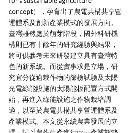
for a sustainable agriculture 
concept），孕育出了農電共構共享營
運體系及創新產業模式的發展方向。
臺灣雖然處於萌芽階段，國外科研機
構則已有十餘年的研究經驗與結果，
將可供參考未來研發建立具有臺灣特
色的新系統。而從實事求是立場，研
究宜分從適栽作物的篩檢試驗及太陽
光電綠能設施的太陽能板配置方式開
始，再進入綠能設施之作物栽培調
適，以至於農電共構共享營運體系及
產業模式。本文從永續農業發展的立
場，試以農作生產進行此一產業態勢