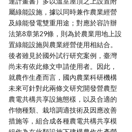
運計畫書）多以溫室屋頂之上設置附
屬綠能設施，據以同時兼作農業經營
及綠能發電雙重用途；對應於容許辦
法第8章第29條，則為於農業用地上設
置綠能設施與農業經營使用相結合。
後者雖見於國外試行研究案例，臺灣
尚未有依此條文申請使用者。因此，
就農作生產而言，國內農業科研機構
未來可針對此兩條文研究開發營農型
農電共構共享設施態樣，以及合適的
作物種類、栽培調適技術及因應改善
措施等，組合成各種農電共構共享模
組作為在此類設施下建構農作生產營