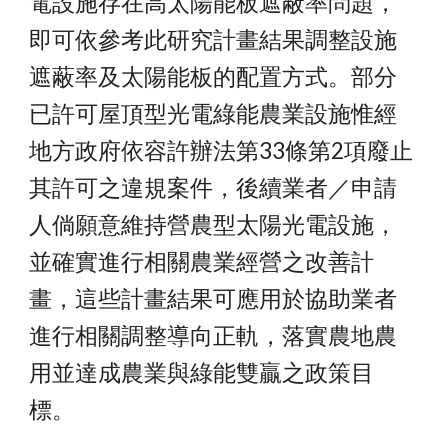
電設施存在高太陽能板遮蔽率問題，
即可依參考此研究計畫結果調整設施
遮蔽率及太陽能板的配置方式。部分
已許可屋頂型光電綠能農業設施惟經
地方政府依容許辦法第33條第2項廢止
其許可之違規案件，後續業者／申請
人倘願意維持營農型太陽光電設施，
並確實進行相關農業經營之改善計
畫，這些計畫結果可應用於協助業者
進行相關調整導向正軌，落實農地農
用並達成農業與綠能雙贏之政策目
標。