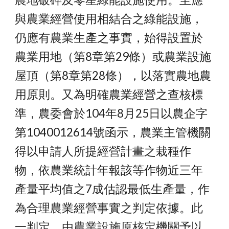
與農業經營使用相結合之綠能設施，
仍應有農業生產之事實，始得設置於
農業用地（第8章第29條）或農業設施
屋頂（第8章第28條），以落實農地農
用原則。又為明確農業經營之查核標
準，農委會於104年8月25日以農企字
第1040012614號函示，農業主管機關
得以申請人所提經營計畫之栽種作
物，依農業統計年報該等作物近三年
產量平均值之7成估認最低生產量，作
為合理農業經營事實之判定依據。此
一判定，由農業設施原核定機關予以