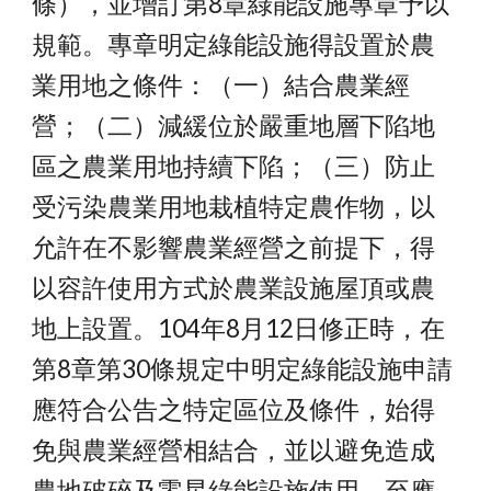
條），並增訂第8章綠能設施專章予以
規範。專章明定綠能設施得設置於農
業用地之條件：（一）結合農業經
營；（二）減緩位於嚴重地層下陷地
區之農業用地持續下陷；（三）防止
受污染農業用地栽植特定農作物，以
允許在不影響農業經營之前提下，得
以容許使用方式於農業設施屋頂或農
地上設置。104年8月12日修正時，在
第8章第30條規定中明定綠能設施申請
應符合公告之特定區位及條件，始得
免與農業經營相結合，並以避免造成
農地破碎及零星綠能設施使用。至應