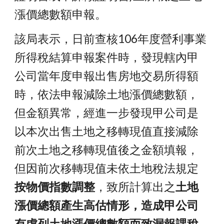
漲價總數額申報。
該局表示，日前查核106年度營利事業
所得稅結算申報案件時，發現轄內甲
公司當年度申報出售房地交易所得額
時，依法申報減除土地漲價總數額，
但金額異常，經進一步發現甲公司是
以本次出售土地之移轉現值直接減除
前次土地之移轉現值後之金額填報，
但因前次移轉現值未依土地稅法規定
按物價指數調整
，致所計算出之
土地
漲價總額產生高估情形，造成甲公司
有虛列土地漲價總數額而致漏報課稅