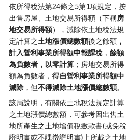
依所得稅法第24條之5第1項規定，按
出售房屋、土地交易所得額（下稱
房
地交易所得額
），減除依土地稅法規
定計算之
土地漲價總數額
後之餘額
，
計入營利事業所得額申報課稅
，
餘額
為負數者，以零計算
；房地交易所得
額為負數者，
得自營利事業所得額中
減除
，但
不得減除土地漲價總數額
。
該局說明，有關依土地稅法規定計算
之土地漲價總數額，可參考因出售土
地所產生之土地增值稅繳款書(或免稅
證明書或不課徵證明書)上所載之土地