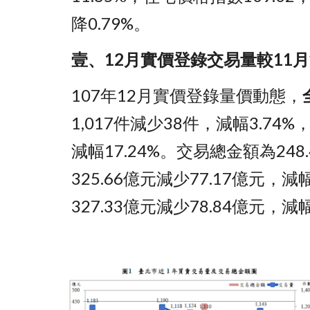
降0.79%。
壹、12月實價登錄交易量較11月減
107年12月實價登錄量價動態，
1,017件減少38件，減幅3.74
減幅17.24%。交易總金額為248
325.66億元減少77.17億元，減
327.33億元減少78.84億元，減幅