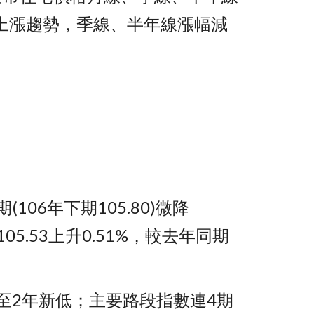
上漲趨勢，季線、半年線漲幅減
106年下期105.80)微降
05.53上升0.51%，較去年同期
至2年新低；主要路段指數連4期