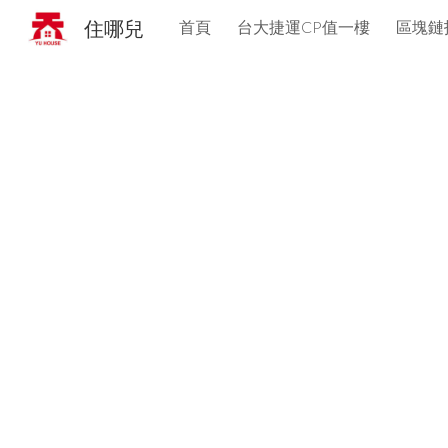
住哪兒
首頁
台大捷運CP值一樓
區塊鏈
Sk