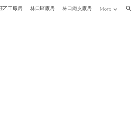
莊乙工廠房
林口區廠房
林口鐵皮廠房
More
ion