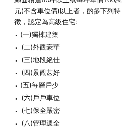
元(不含車位價)以上者，酌參下列特
徵，認定為高級住宅:
(一)獨棟建築
 (二)外觀豪華
 (三)地段絕佳
 (四)景觀甚好
(五)每層戶少
 (六)戶戶車位
 (七)保全嚴密
 (八)管理週全