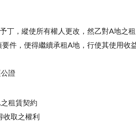
售予丁，縱使所有權人更改，然乙對A地之
要件，便得繼續承租A地，行使其使用收益
經公證
已之租賃契約
得收取之權利