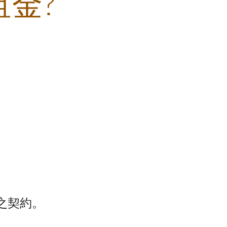
金?
之契約。