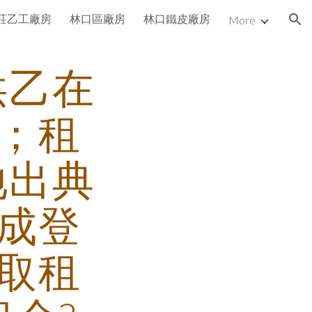
莊乙工廠房
林口區廠房
林口鐵皮廠房
More
ion
供乙在
；租
地出典
成登
取租