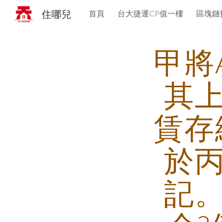
住哪兒
首頁
台大捷運CP值一樓
區塊鏈
Sk
甲將
其
賃存
於
記