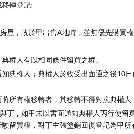
移轉登記:
築房屋，故於甲出售A地時，並無優先購買
，典權人有以相同條件留買之權。
通知典權人；典權人於收受出面通之後10
而將所有權移轉者，其移轉不得對抗典權人
賣與丁，如甲未以書面通知典權人丙行使留
行駛留買權，對丁主張塗銷回復登記為甲所