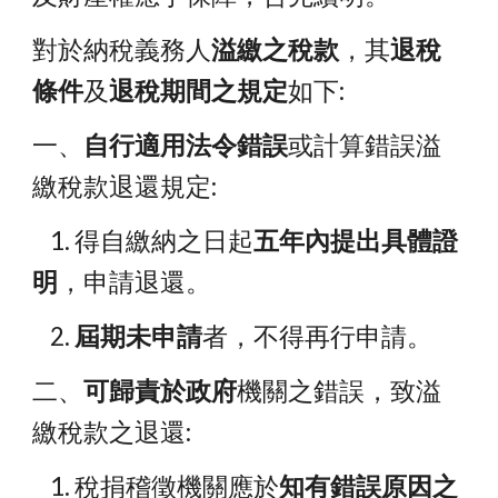
對於納稅義務人
溢繳之稅款
，其
退稅
條件
及
退稅期間之規定
如下:
一、
自行適用法令錯誤
或計算錯誤溢
繳稅款退還規定:
    1. 得自繳納之日起
五年內提出具體證
明
，申請退還。
    2. 
屆期未申請
者，不得再行申請。
二、
可歸責於政府
機關之錯誤，致溢
繳稅款之退還:
    1. 稅捐稽徵機關應於
知有錯誤原因之