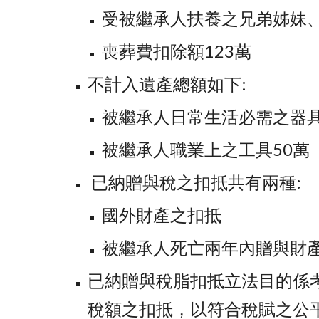
受被繼承人扶養之兄弟姊妹、
喪葬費扣除額123萬
不計入遺產總額如下:
被繼承人日常生活必需之器具
被繼承人職業上之工具50萬
 已納贈與稅之扣抵共有兩種:
國外財產之扣抵
被繼承人死亡兩年內贈與財
已納贈與稅脂扣抵立法目的係
稅額之扣抵，以符合稅賦之公