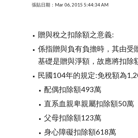
張貼日期：Mar 06, 2015 5:44:34 AM
贈與稅之扣除額之意義:
係指贈與負有負擔時，其由受
基礎是贈與淨額，故應將扣除
民國104年的規定:免稅額為1,
配偶扣除額493萬
直系血親卑親屬扣除額50萬
父母扣除額123萬
身心障礙扣除額618萬