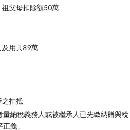
祖父母扣除額50萬
及用具89萬
產之扣抵
考量納稅義務人或被繼承人已先繳納贈與稅
平正義。