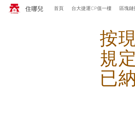
住哪兒
首頁
台大捷運CP值一樓
區塊鏈
Sk
按
規
已