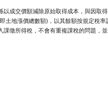
係以成交價額減除原始取得成本，與因取得
(即土地漲價總數額)，以其餘額按規定稅
入課徵所得稅，不會有重複課稅的問題，並