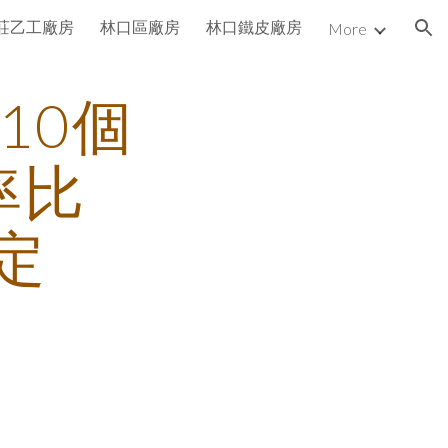
莊乙工廠房
林口區廠房
林口鐵皮廠房
More
ion
10個
率比
定