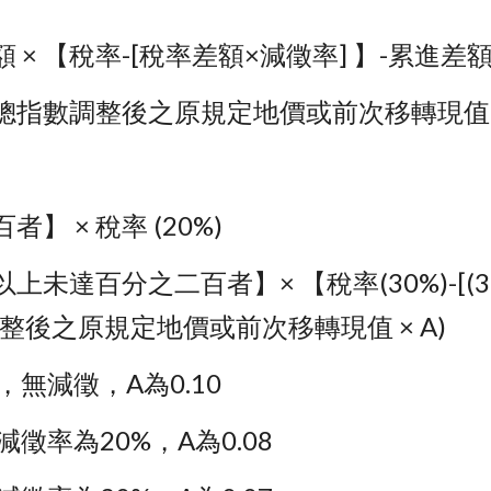
 × 【稅率-[稅率差額×減徵率] 】-累進差
總指數調整後之原規定地價或前次移轉現值 × 
 × 稅率 (20%)
達百分之二百者】× 【稅率(30%)-[(30
後之原規定地價或前次移轉現值 × A)
無減徵，A為0.10
徵率為20%，A為0.08