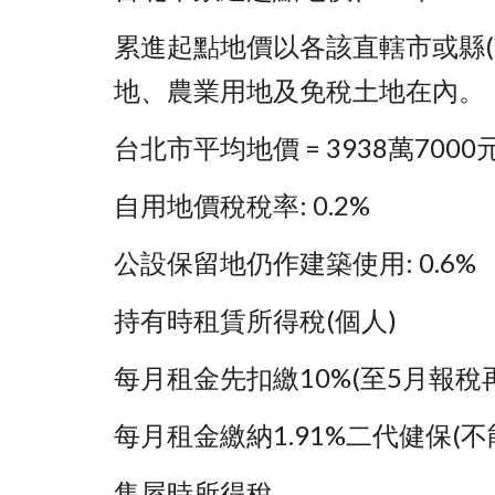
累進起點地價以各該直轄市或縣(市
地、農業用地及免稅土地在內。
台北市平均地價 = 3938萬7000元/(7
自用地價稅稅率: 0.2%
公設保留地仍作建築使用: 0.6%
持有時租賃所得稅(個人)
每月租金先扣繳10%(至5月報稅再
每月租金繳納1.91%二代健保(不
售屋時所得稅