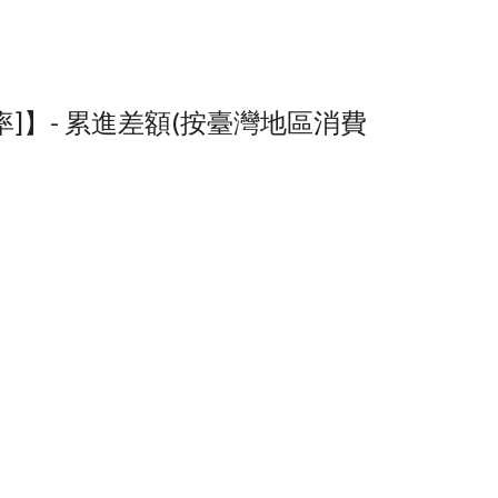
徵率]】- 累進差額(按臺灣地區消費