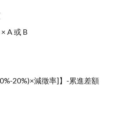
額
A 或 B
%-20%)×減徵率]】-累進差額