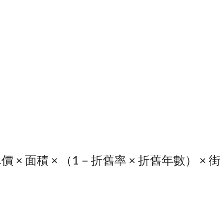
價 × 面積 × （1－折舊率 × 折舊年數） 