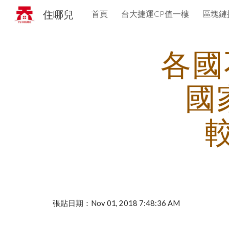
住哪兒
首頁
台大捷運CP值一樓
區塊鏈
Sk
各國
國
張貼日期：Nov 01, 2018 7:48:36 AM