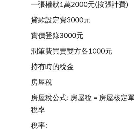
一張權狀1萬2000元(按張計費)
貸款設定費3000元
實價登錄3000元
潤筆費買賣雙方各1000元
持有時的稅金
房屋稅
房屋稅公式: 房屋稅 = 房屋核定單
稅率
稅率: